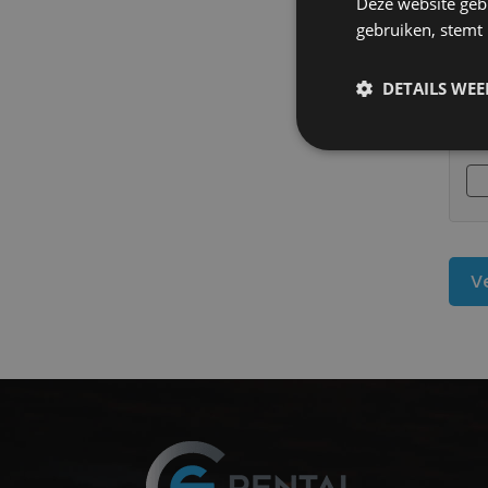
Deze website geb
gebruiken, stemt
DETAILS WE
hCa