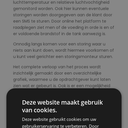
luchttemperatuur en relatieve luchtvochtigheid
gemonitord worden. Ook hier kunnen eventuele
storingen worden doorgegeven aan de klant door
een SMS te sturen. Door online het platform te
raadplegen ziet men of de voeding in orde is en of
er voldoende brandstof in de tank aanwezig is.
Onnodig langs komen voor een storing waar u
niets aan kunt doen, wordt hiermee voorkomen of
u kunt veel gerichter een storingsmonteur sturen.
Het complete verloop van het proces wordt
inzichtelijk gemaakt door een overzichtelijke
grafiek, waarmee u de opdrachtgever kunt laten
zien wat er gebeurt is. Ook is er een mogelijkheid
de klant toegang te geven tot een klantportaal,
zodat hij de instellingen zelf kan beheren en
Deze website maakt gebruik
grafieken kan inzien.
van cookies.
Dit monitoring systeem is compatible met de
Deze website gebruikt cookies om uw
meeste diesel gestookte kachels van Thermobile
gebruikerservaring te verbeteren. Door
en deze kachels kunnen gekoppeld worden aan dit