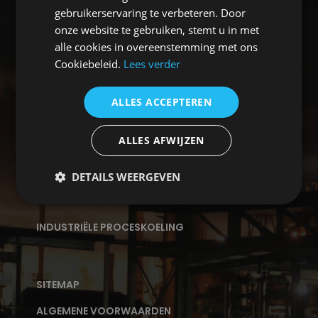
gebruikerservaring te verbeteren. Door
PRODUCTEN
onze website te gebruiken, stemt u in met
ADVIES OP MAAT
alle cookies in overeenstemming met ons
Cookiebeleid.
Lees verder
STORING
VENTILATOR
ALLES ACCEPTEREN
PROCESKOELING
ALLES AFWIJZEN
ADSORPTIE LUCHTONTVOCHTIGER
ELEKTRISCHE KACHEL
DETAILS WEERGEVEN
INDUSTRIËLE ONTVOCHTIGING
INDUSTRIËLE PROCESKOELING
SITEMAP
ALGEMENE VOORWAARDEN