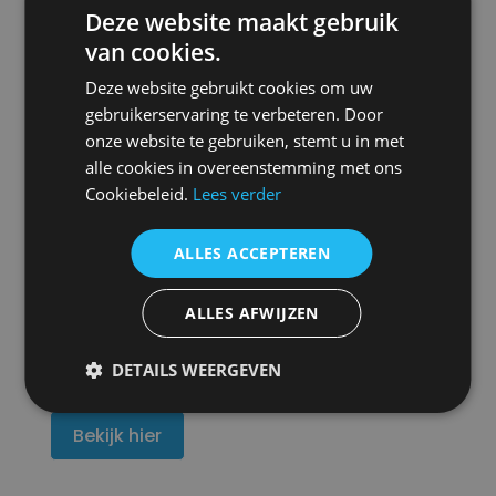
Mollier Diagram
Deze website maakt gebruik
van cookies.
Calculator
Deze website gebruikt cookies om uw
Het Mollier Diagram (ook wel het enthalpie-
gebruikerservaring te verbeteren. Door
onze website te gebruiken, stemt u in met
entropiediagram, het h-s diagram of het
alle cookies in overeenstemming met ons
psychrometrisch diagram genoemd) is een in
Cookiebeleid.
Lees verder
1904 door Richard Mollier bedacht diagram dat de
enthalpie uitzet tegen de entropie. Dergelijke
diagrammen vinden toepassing bij ontwerp van
ALLES ACCEPTEREN
onder meer stoomturbines, koeltechniek,
weersvoorspelling en luchtdrogingsinstallaties voor
ALLES AFWIJZEN
de voedingsmiddelenindustrie, koelcel en vriescel
berekeningen.
DETAILS WEERGEVEN
Bekijk hier