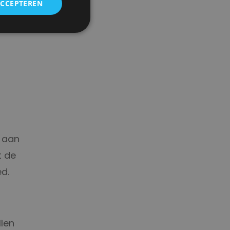
ACCEPTEREN
s aan
t de
ed.
llen