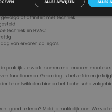
ERGEVEN
ALLES AFWIJZEN
ALLES 
gevolgd of affiniteit met techniek
ngesteld
 koeltechniek en HVAC
rettig
raag van ervaren collega’s
 in de praktijk. Je werkt samen met ervaren monteur
ijven functioneren. Geen dag is hetzelfde en je krijg
rder te ontwikkelen binnen het technische vakgebi
cht goed te leren? Meld je makkelijk aan. We verte