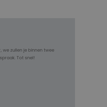
r, we zullen je binnen twee
spraak. Tot snel!