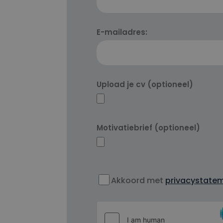
Achternaam
E-mailadres:
Upload je cv (optioneel)
Motivatiebrief (optioneel)
Instemming
Akkoord met
privacystate
capcha