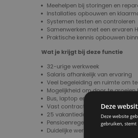
Meehelpen bij storingen en repar
Installaties opbouwen en klaarm
Systemen testen en controleren
Samenwerken met een ervaren H
Praktische kennis opbouwen bin
Wat je krijgt bij deze functie
32-urige werkweek
Salaris afhankelijk van ervaring
Veel begeleiding en ruimte om te
Mogelijkheid om door te groeien
Bus, laptop en telefoon waar nod
Deze websit
Vast contract vanaf dag één
25 vakantiedagen + 8% vakantie
Deze website geb
Pensioenregeling waarvan 50% w
gebruiken, stemt
Duidelijke werkstructuur en veel 