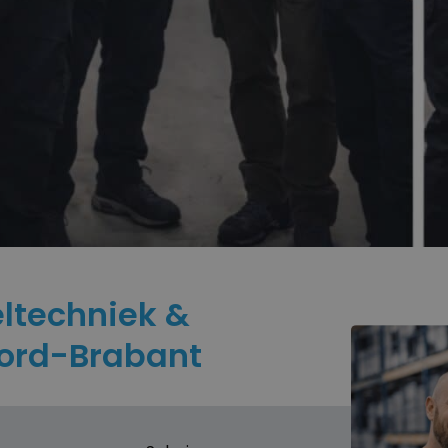
ltechniek &
ord-Brabant