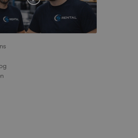
ans
nog
en