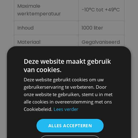
Maximale
-10°C tot +49°C
werktemperatuur
Inhoud
1000 liter
Materiaal
Gegalvaniseerd
Aansluiting warm/koud
1 set 2″ Bauer
Deze website maakt gebruik
van cookies.
Aansluiting heating coil
1 set 4″ Bauer
Deze website gebruikt cookies om uw
Aansluiting 1
3/4″
gebruikerservaring te verbeteren. Door
onze website te gebruiken, stemt u in met
Aansluiting 2
1″
alle cookies in overeenstemming met ons
Cookiebeleid.
Lees verder
Vulpunt
Ja
ALLES ACCEPTEREN
Aftappunt
Ja