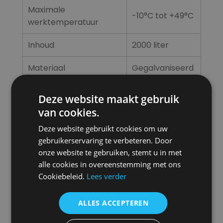
Maximale
-10°C tot +49°C
werktemperatuur
Inhoud
2000 liter
Materiaal
Gegalvaniseerd
Aansluiting warm/koud
1 set 2″ Bauer
Deze website maakt gebruik
van cookies.
Aansluiting heating coil
1 set 4″ Bauer
Deze website gebruikt cookies om uw
Aansluiting 1
3/4″
gebruikerservaring te verbeteren. Door
onze website te gebruiken, stemt u in met
Aansluiting 2
1″
alle cookies in overeenstemming met ons
Cookiebeleid.
Lees verder
Vulpunt
Ja
ALLES ACCEPTEREN
Aftappunt
Ja