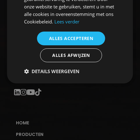
onze website te gebruiken, stemt u in met
alle cookies in overeenstemming met ons
Cookiebeleid.
Lees verder
ALLES ACCEPTEREN
CSrental is gespecialiseerd in het bieden van
klimaatoplossingen voor de industrie, bouw, ATEX
ALLES AFWIJZEN
omgevingen en wederverhuur. Door de jarenlange
ervaring in de verhuur, spreken wij ook niet meer
over verhuur van producten maar over verhuur
DETAILS WEERGEVEN
van oplossingen.
HOME
PRODUCTEN