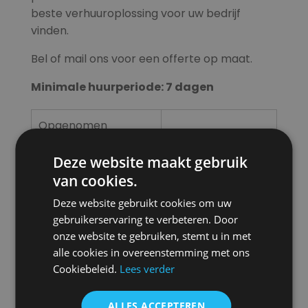
beste verhuuroplossing voor uw bedrijf
vinden.
Bel of mail ons voor een offerte op maat.
Minimale huurperiode: 7 dagen
Opgenomen
0,75 kW
vermogen
Deze website maakt gebruik
Aansluitspanning
400V / 50Hz / 16A
van cookies.
Deze website gebruikt cookies om uw
IP klasse
55
gebruikerservaring te verbeteren. Door
onze website te gebruiken, stemt u in met
Nominale snelheid
2.885 1/min
alle cookies in overeenstemming met ons
Nominale stroom
1,7 A
Cookiebeleid.
Lees verder
Maximale druk
8 bar
ALLES ACCEPTEREN