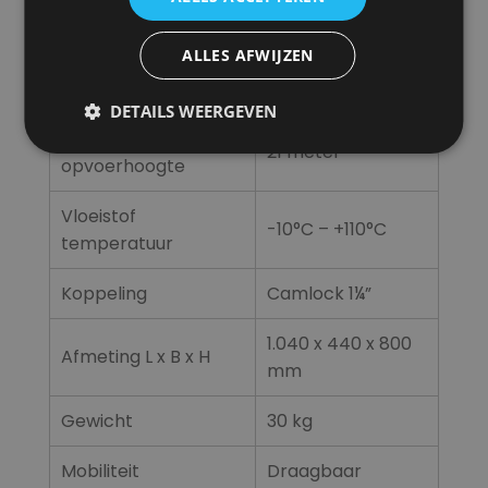
Koelmethode
Water
ALLES AFWIJZEN
Maximale capaciteit
100 l/min
DETAILS WEERGEVEN
Maximale
21 meter
opvoerhoogte
Vloeistof
-10°C – +110°C
temperatuur
Koppeling
Camlock 1¼”
1.040 x 440 x 800
Afmeting L x B x H
mm
Gewicht
30 kg
Mobiliteit
Draagbaar