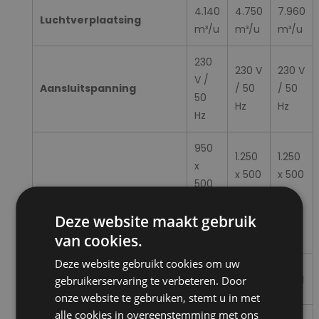
4.140
4.750
7.960
Luchtverplaatsing
m³/u
m³/u
m³/u
230
230 V
230 V
V /
Aansluitspanning
/ 50
/ 50
50
Hz
Hz
Hz
950
1.250
1.250
x
x 500
x 500
500
Afmetingen L x B x H
x
x
x
1.100
1.100
Deze website maakt gebruik
850
mm
mm
mm
van cookies.
Deze website gebruikt cookies om uw
45
Gewicht
60 kg
75 kg
gebruikerservaring te verbeteren. Door
kg
onze website te gebruiken, stemt u in met
alle cookies in overeenstemming met ons