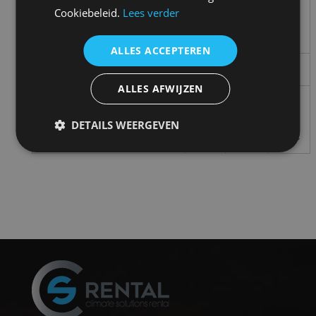
59
58 dB
61 dB
Cookiebeleid.
Lees verder
Geluidsdruk
dB
(A)
(A)
(A)
ALLES ACCEPTEREN
Camlock aansluiten
1¼”
1¼”
2″
ALLES AFWIJZEN
70°C
70°C
70°C
Warmwatertemperatuur
–
–
–
DETAILS WEERGEVEN
90°C
90°C
90°C