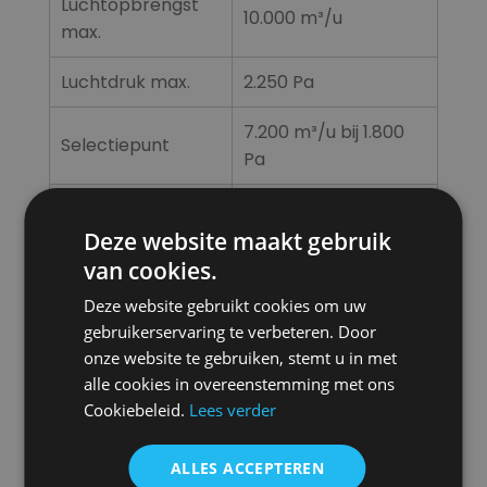
Luchtopbrengst
10.000 m³/u
max.
Luchtdruk max.
2.250 Pa
7.200 m³/u bij 1.800
Selectiepunt
Pa
Luchttemperatuur
60°C
max.
Deze website maakt gebruik
van cookies.
Aansluitspanning
400V + N + PE
Deze website gebruikt cookies om uw
gebruikerservaring te verbeteren. Door
Opgenomen
5,5 kW
onze website te gebruiken, stemt u in met
vermogen
alle cookies in overeenstemming met ons
Cookiebeleid.
Lees verder
Aanbevolen
16 A
zekering
ALLES ACCEPTEREN