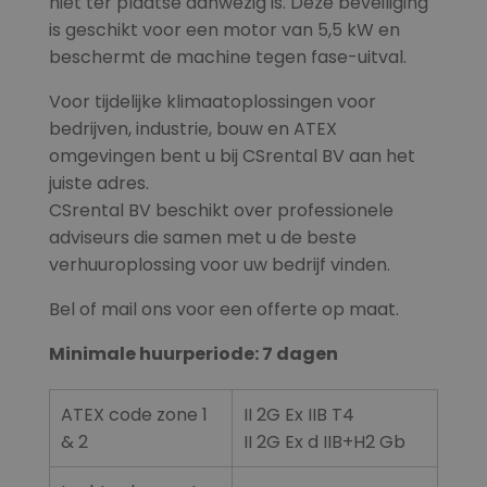
niet ter plaatse aanwezig is. Deze beveiliging
is geschikt voor een motor van 5,5 kW en
beschermt de machine tegen fase-uitval.
Voor tijdelijke klimaatoplossingen voor
bedrijven, industrie, bouw en ATEX
omgevingen bent u bij CSrental BV aan het
juiste adres.
CSrental BV beschikt over professionele
adviseurs die samen met u de beste
verhuuroplossing voor uw bedrijf vinden.
Bel of mail ons voor een offerte op maat.
Minimale huurperiode: 7 dagen
ATEX code zone 1
II 2G Ex IIB T4
& 2
II 2G Ex d IIB+H2 Gb