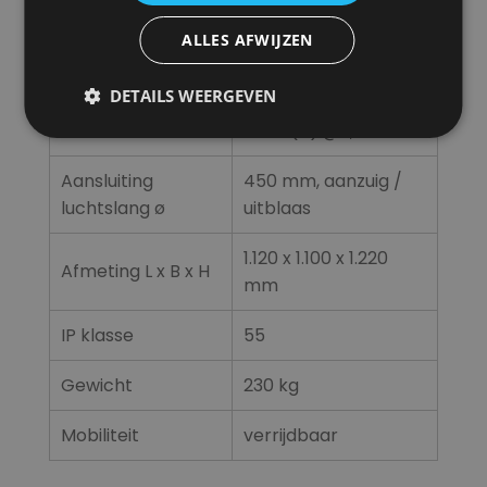
Stekker
400V / 32A – 5-polig
aansluiting
CEAG
ALLES AFWIJZEN
Ventilatorstanden
1
DETAILS WEERGEVEN
Geluidsniveau
79 dB(A) @ 1,5 m
Aansluiting
450 mm, aanzuig /
luchtslang ø
uitblaas
1.120 x 1.100 x 1.220
Afmeting L x B x H
mm
IP klasse
55
Gewicht
230 kg
Mobiliteit
verrijdbaar