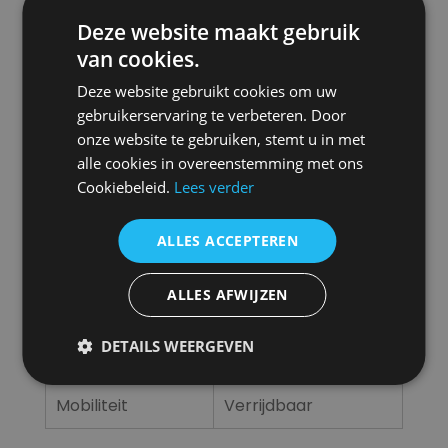
Stekker
400V / 16A – 5-polig
Deze website maakt gebruik
aansluiting
van cookies.
Ventilatorstanden
Traploos regelbaar
Deze website gebruikt cookies om uw
gebruikerservaring te verbeteren. Door
Geluidsniveau
82 dB(A) @ 3 m
onze website te gebruiken, stemt u in met
alle cookies in overeenstemming met ons
Aansluiting
600 mm, aanzuig /
Cookiebeleid.
Lees verder
luchtslang ø
uitblaas
ALLES ACCEPTEREN
1.330 x 1.190 x 1.520
Afmeting L x B x H
mm
ALLES AFWIJZEN
IP klasse
55
DETAILS WEERGEVEN
Gewicht
241 kg
Mobiliteit
Verrijdbaar