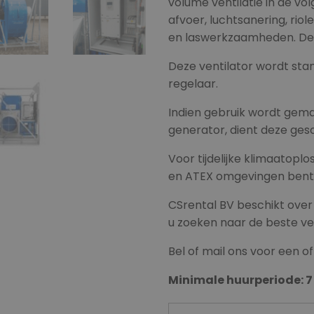
volume ventilatie in de vo
afvoer, luchtsanering, rio
en laswerkzaamheden. De t
Deze ventilator wordt sta
regelaar.
Indien gebruik wordt gema
generator, dient deze gesch
Voor tijdelijke klimaatoplo
en ATEX omgevingen bent u
CSrental BV beschikt over
u zoeken naar de beste ver
Bel of mail ons voor een o
Minimale huurperiode: 