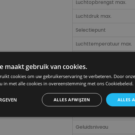
Luchtopbrengst max.
Luchtdruk max.
Selectiepunt
Luchttemperatuur max.
Aansluitspanning
e maakt gebruik van cookies.
Opgenomen vermogen
ruikt cookies om uw gebruikerservaring te verbeteren. Door onze
 u in met alle cookies in overeenstemming met ons Cookiebeleid.
Aanbevolen zekering
Stekker aansluiting
ERGEVEN
ALLES AFWIJZEN
ALLES 
Ventilatorstanden
Geluidsniveau