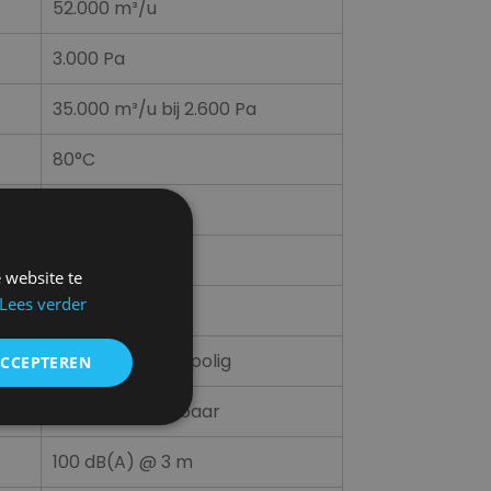
52.000 m³/u
3.000 Pa
35.000 m³/u bij 2.600 Pa
80°C
400V + N + PE
37 kW
 website te
Lees verder
63 A
400V / 63A – 5-polig
ACCEPTEREN
Traploos regelbaar
100 dB(A) @ 3 m