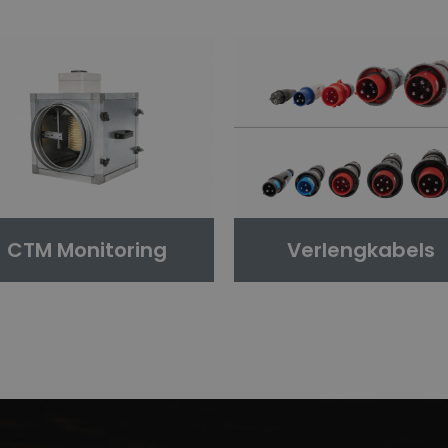
CTM Monitoring
Verlengkabels