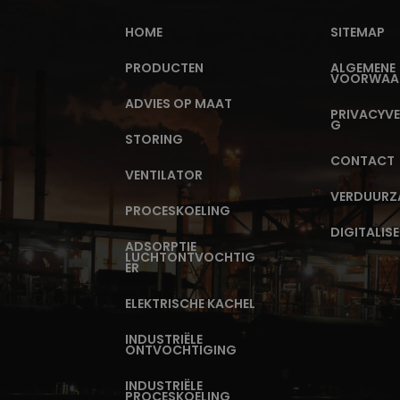
HOME
SITEMAP
PRODUCTEN
ALGEMENE
VOORWAA
ADVIES OP MAAT
PRIVACYVE
G
STORING
CONTACT
j
VENTILATOR
VERDUURZ
PROCESKOELING
DIGITALIS
ADSORPTIE
LUCHTONTVOCHTIG
ER
ELEKTRISCHE KACHEL
INDUSTRIËLE
ONTVOCHTIGING
INDUSTRIËLE
PROCESKOELING