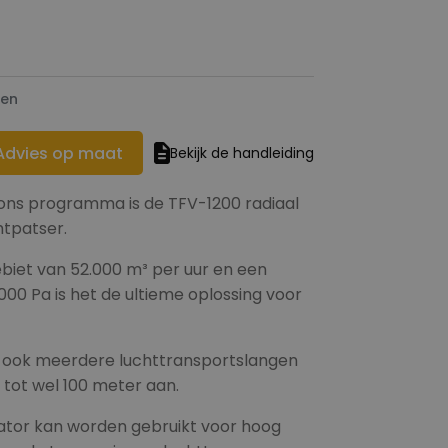
ren
Advies op maat
Bekijk de handleiding
t ons programma is de TFV-1200 radiaal
htpatser.
biet van 52.000 m³ per uur en een
00 Pa is het de ultieme oplossing voor
r ook meerdere luchttransportslangen
 tot wel 100 meter aan.
lator kan worden gebruikt voor hoog