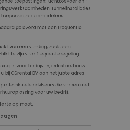
lgende toepassingen: luchttoevoer en -
leringswerkzaamheden, tunnelinstallaties
oepassingen zijn eindeloos.
ndaard geleverd met een frequentie
akt van een voeding, zoals een
ikt te zijn voor frequentieregeling.
ssingen voor bedrijven, industrie, bouw
 bij CSrental BV aan het juiste adres
 professionele adviseurs die samen met
huuroplossing voor uw bedrijf.
fferte op maat.
7 dagen