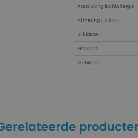
Aansluiting luchtslang ø
Afmeting L x B x H
IP klasse
Gewicht
Mobiliteit
Gerelateerde producte