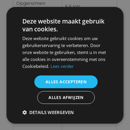
Opgenomen
5,5 kW
vermogen
Deze website maakt gebruik
Aanbevolen
16 A
van cookies.
zekering
Deze website gebruikt cookies om uw
Stekker
gebruikerservaring te verbeteren. Door
400V / 32A – 5-polig
aansluiting
onze website te gebruiken, stemt u in met
alle cookies in overeenstemming met ons
Ventilatorstanden
1
Cookiebeleid.
Lees verder
Geluidsniveau
79 dB(A) @ 1,5 m
ALLES ACCEPTEREN
Aansluiting
450 mm, aanzuig /
ALLES AFWIJZEN
luchtslang ø
uitblaas
1.120 x 1.100 x 1.220
DETAILS WEERGEVEN
Afmeting L x B x H
mm