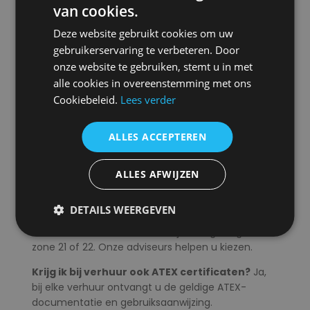
inzet.
van cookies.
Deze website gebruikt cookies om uw
gebruikerservaring te verbeteren. Door
Veelgestelde vragen
onze website te gebruiken, stemt u in met
over een ATEX
alle cookies in overeenstemming met ons
armatuur huren
Cookiebeleid.
Lees verder
Wat kost een ATEX armatuur huren?
Een ATEX
ALLES ACCEPTEREN
LED-armatuur huurt u vanaf circa 50 tot 100 euro
per week. Complete lichtopstellingen met
ALLES AFWIJZEN
meerdere armaturen en statieven liggen hoger.
Welke ATEX zone heb ik nodig?
Dat hangt af
DETAILS WEERGEVEN
van uw werkomgeving. In raffinaderijen werkt u
meestal in zone 1 of 2. In stofrijke omgevingen
zone 21 of 22. Onze adviseurs helpen u kiezen.
Krijg ik bij verhuur ook ATEX certificaten?
Ja,
bij elke verhuur ontvangt u de geldige ATEX-
documentatie en gebruiksaanwijzing.