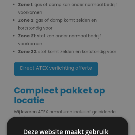
Zone 1
: gas of damp kan onder normaal bedrijf
voorkomen
Zone 2
: gas of damp komt zelden en
kortstondig voor
Zone 21
: stof kan onder normaal bedrijf
voorkomen
Zone 22
: stof komt zelden en kortstondig voor
Direct ATEX verlichting offerte
Compleet pakket op
locatie
Wij leveren ATEX armaturen inclusief geleidende
kabel, statief en aarding. Onze monteurs
ondersteunen bij opbouw waar gewenst. CSrental
Deze website maakt gebruik
staat 24/7 klaar voor calamiteiten en ongeplande