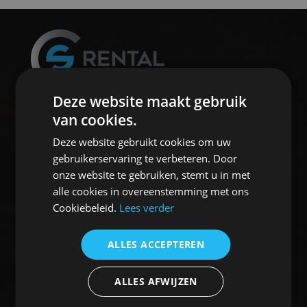
Deze website maakt gebruik
CSrental is gespecialiseerd in het bieden van
van cookies.
klimaatoplossingen voor de industrie, bouw, ATEX
omgevingen en wederverhuur. Door de jarenlange
Deze website gebruikt cookies om uw
ervaring in de verhuur, spreken wij ook niet meer
gebruikerservaring te verbeteren. Door
over verhuur van producten maar over verhuur
onze website te gebruiken, stemt u in met
van oplossingen.
alle cookies in overeenstemming met ons
Cookiebeleid.
Lees verder
ALLES ACCEPTEREN
ALLES AFWIJZEN
HOME